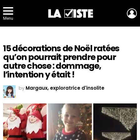
L
Menu
15 décorations de Noël ratées
qu’on pourrait prendre pour
autre chose : dommage,
l’intention y était !
by
Margaux, exploratrice d'insolite