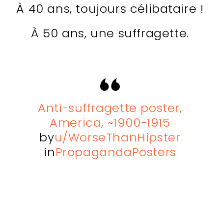
À 40 ans, toujours célibataire !
À 50 ans, une suffragette.
Anti-suffragette poster,
America, ~1900-1915
by
u/WorseThanHipster
in
PropagandaPosters