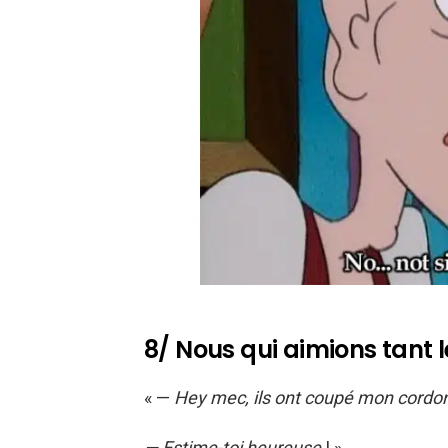
8/ Nous qui aimions tant
« —
Hey mec, ils ont coupé mon cordon
— Estime-toi heureuse
! »