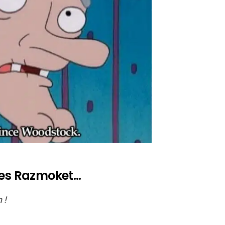
 les Razmoket…
 !