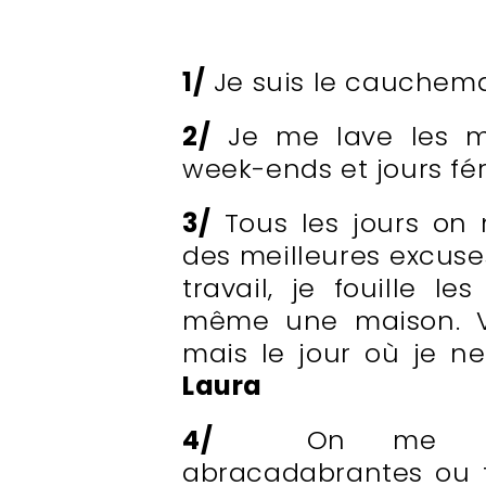
1/
Je suis le cauchema
2/
Je me lave les ma
week-ends et jours fé
3/
Tous les jours on 
des meilleures excuse
travail, je fouille l
même une maison. Vo
mais le jour où je ne
Laura
4/
On me racon
abracadabrantes ou t