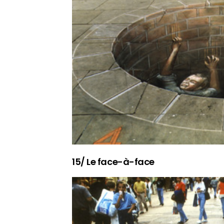
15/ Le face-à-face