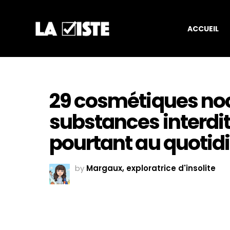
ACCUEIL
29 cosmétiques noc
substances interdite
pourtant au quotid
by
Margaux, exploratrice d'insolite