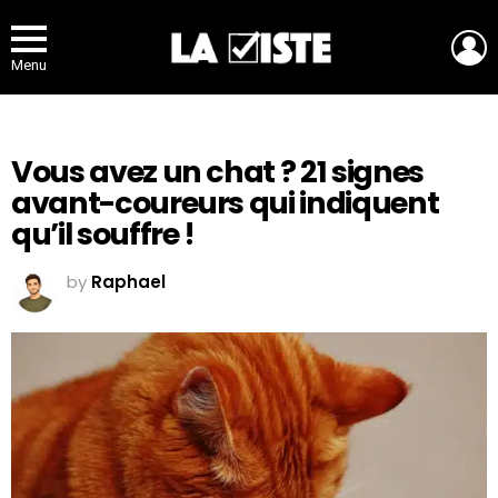
L
Menu
Vous avez un chat ? 21 signes
avant-coureurs qui indiquent
qu’il souffre !
by
Raphael