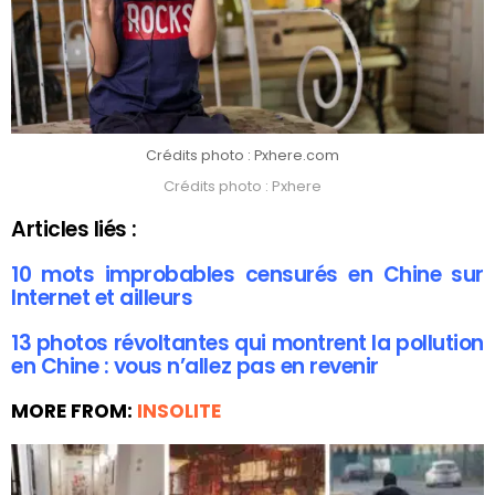
Crédits photo : Pxhere.com
Crédits photo : Pxhere
Articles liés :
10 mots improbables censurés en Chine sur
Internet et ailleurs
13 photos révoltantes qui montrent la pollution
en Chine : vous n’allez pas en revenir
MORE FROM:
INSOLITE