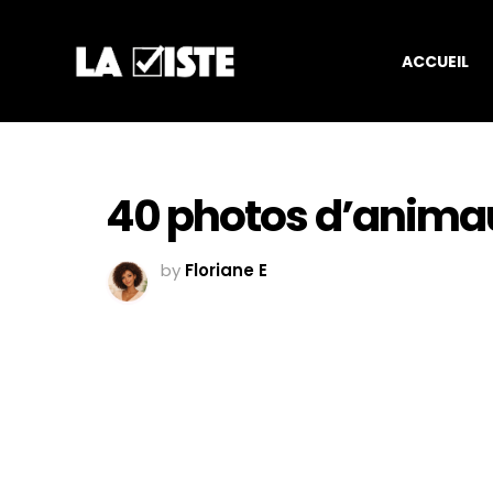
ACCUEIL
40 photos d’animau
by
Floriane E