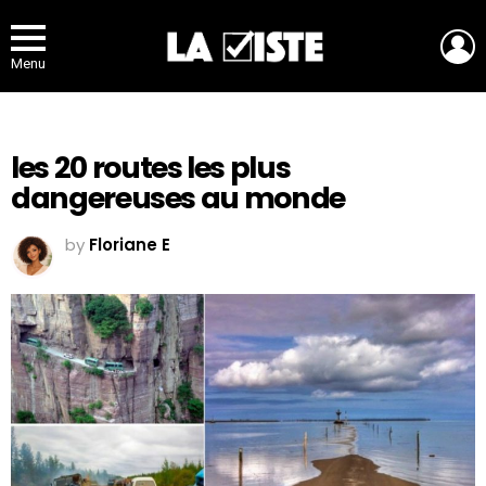
L
Menu
les 20 routes les plus
dangereuses au monde
by
Floriane E