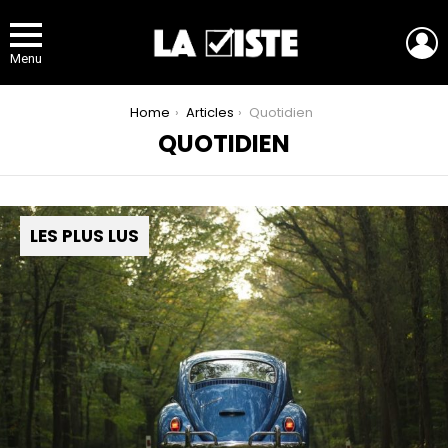
L
Menu
You are here:
Home
Articles
Quotidien
QUOTIDIEN
LES PLUS LUS