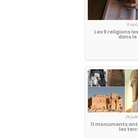
5 aoû
Les 9 religions l
dans l
29 juill
11 monuments anti
les ter