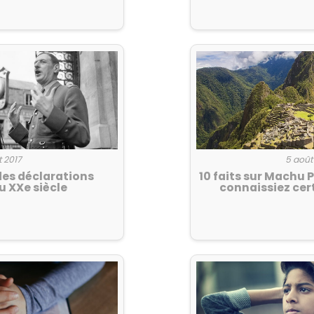
t 2017
5 août
des déclarations
10 faits sur Machu 
u XXe siècle
connaissiez ce