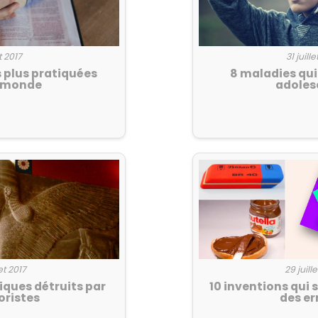
t 2017
31 juill
es plus pratiquées
8 maladies qui
e monde
adoles
et 2017
29 juill
ques détruits par
10 inventions qui 
roristes
des er