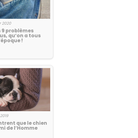
r 2020
s 9 problèmes
us, qu’on a tous
’époque !
 2019
ntrent que le chien
 ami de l’Homme