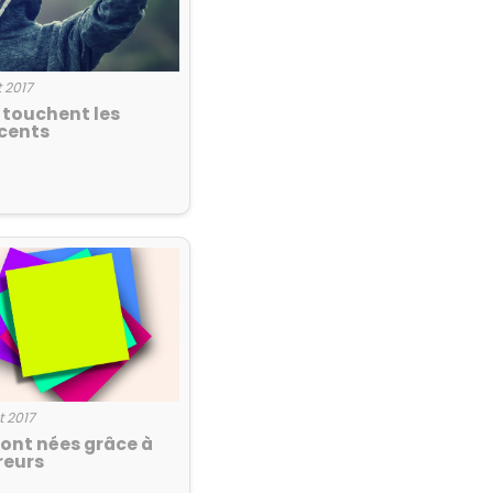
et 2017
 touchent les
cents
et 2017
sont nées grâce à
reurs