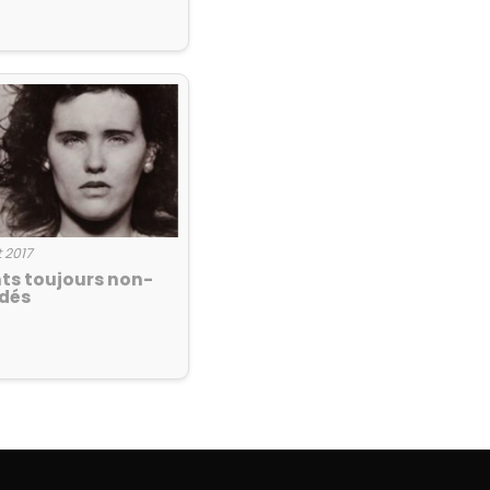
et 2017
nts toujours non-
idés