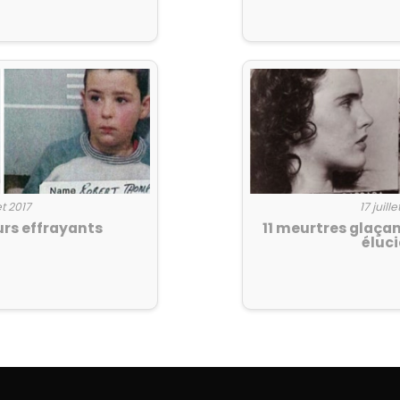
et 2017
17 juill
urs effrayants
11 meurtres glaça
éluc