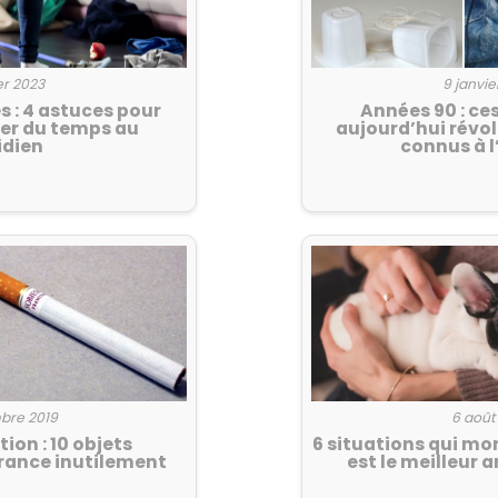
er 2023
9 janvie
 : 4 astuces pour
Années 90 : ce
ner du temps au
aujourd’hui révol
idien
connus à l
bre 2019
6 août
on : 10 objets
6 situations qui mo
ance inutilement
est le meilleur