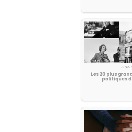
6 aoû
Les 20 plus gran
politiques d