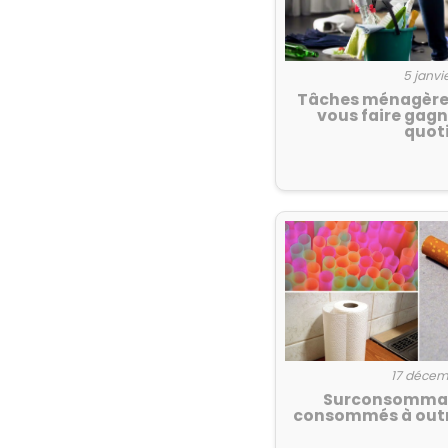
5 janvi
Tâches ménagères
vous faire gag
quot
17 décem
Surconsommati
consommés à outr