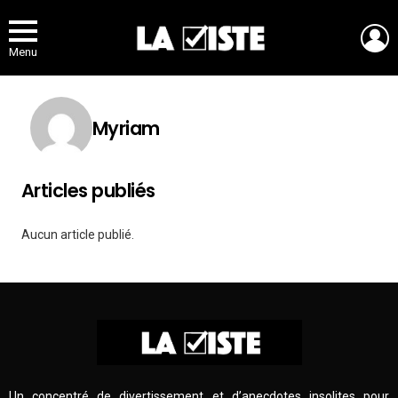
L
Menu
Myriam
Articles publiés
Aucun article publié.
Un concentré de divertissement et d’anecdotes insolites pour