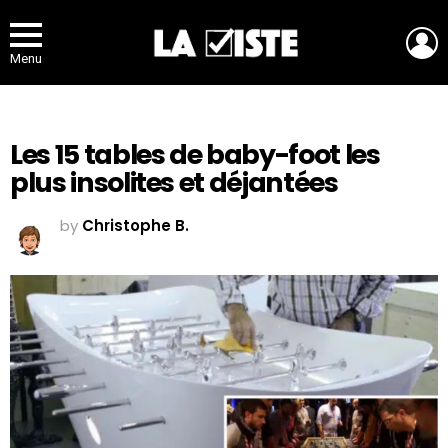
L
Menu
Les 15 tables de baby-foot les
plus insolites et déjantées
by
Christophe B.