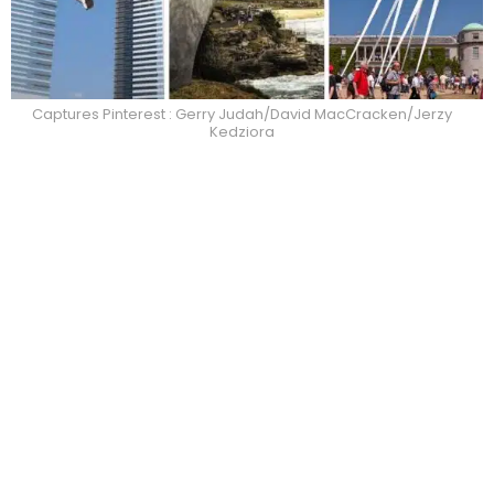
Captures Pinterest : Gerry Judah/David MacCracken/Jerzy
Kedziora