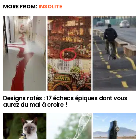
MORE FROM:
INSOLITE
Designs ratés : 17 échecs épiques dont vous
aurez du mal à croire !