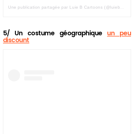
Une publication partagée par Luie B Cartoons (@luiebcartoons)
5/ Un costume géographique
un peu
discount