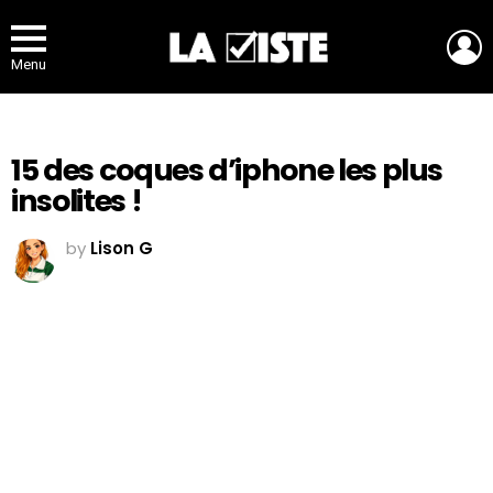
L
Menu
15 des coques d’iphone les plus
insolites !
by
Lison G