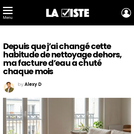
L
Menu
Depuis que j’ai changé cette
habitude de nettoyage dehors,
ma facture d’eau a chuté
chaque mois
by
Alexy D