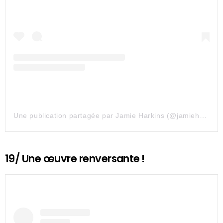
Une publication partagée par Jamie Harkins (@jamieharkinsartist)
19/ Une œuvre renversante !