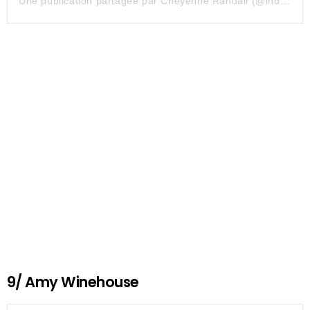
Une publication partagée par Cheyenne Randall (@indiangiver)
9/ Amy Winehouse