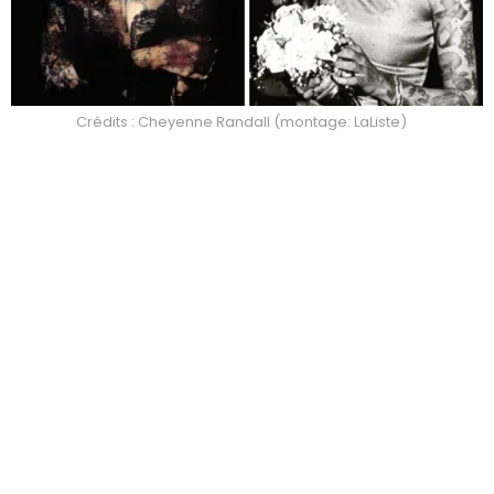
Crédits : Cheyenne Randall (montage: LaListe)