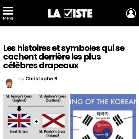
L
Menu
Les histoires et symboles qui se
cachent derrière les plus
célèbres drapeaux
by
Christophe B.