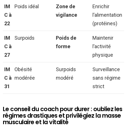
IM
Poids idéal
Zone de
Enrichir
C à
vigilance
l’alimentation
22
(protéines)
IM
Surpoids
Poids de
Maintenir
C à
forme
l’activité
27
physique
IM
Obésité
Surpoids
Surveillance
C à
modérée
modéré
sans régime
31
strict
Le conseil du coach pour durer : oubliez les
régimes drastiques et privilégiez la masse
musculaire et la vitalité