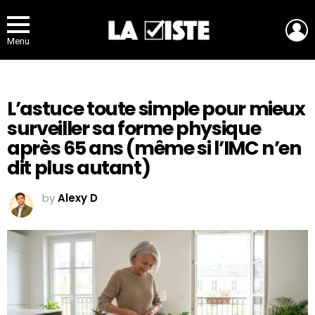
L
Menu
L’astuce toute simple pour mieux
surveiller sa forme physique
après 65 ans (même si l’IMC n’en
dit plus autant)
by
Alexy D