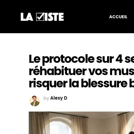
ACCUEIL
Le protocole sur 4 
réhabituer vos musc
risquer la blessure 
by
Alexy D