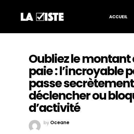
ACCUEIL
Oubliez le montant 
paie : l’incroyable
passe secrètement 
déclencher ou bloq
d’activité
by
Oceane