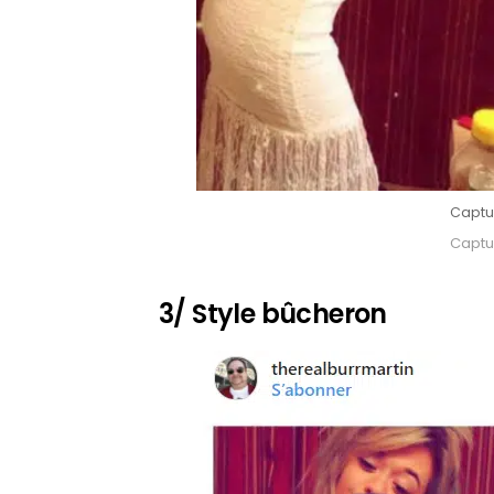
Captu
Captu
3/ Style bûcheron