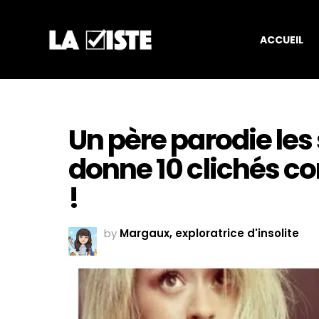
ACCUEIL
Un père parodie les se
donne 10 clichés c
!
by
Margaux, exploratrice d'insolite