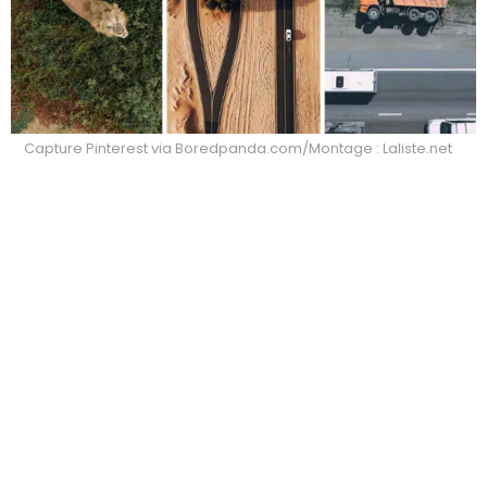
Capture Pinterest via Boredpanda.com/Montage : Laliste.net