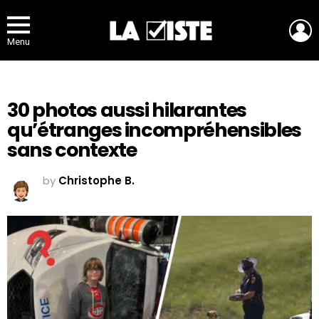
L
Menu
30 photos aussi hilarantes
qu’étranges incompréhensibles
sans contexte
by
Christophe B.