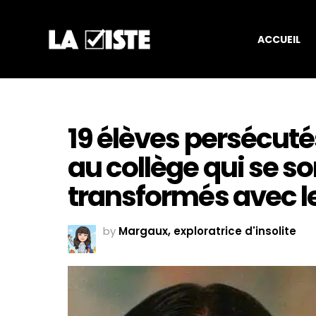
ACCUEIL
19 élèves persécuté
au collège qui se so
transformés avec l
by
Margaux, exploratrice d'insolite