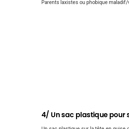
Parents laxistes ou phobique maladif/
4/ Un sac plastique pour s
Un sac plastique sur la tête en guise 