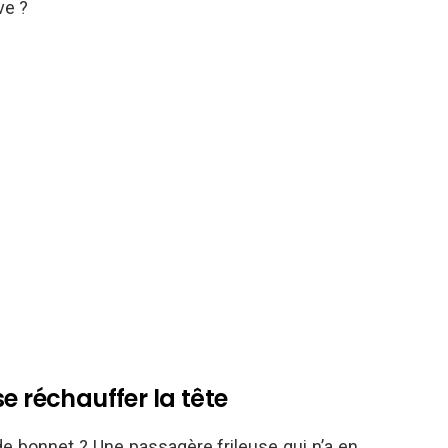
ve ?
e réchauffer la tête
de bonnet ? Une passagère frileuse qui n’a en