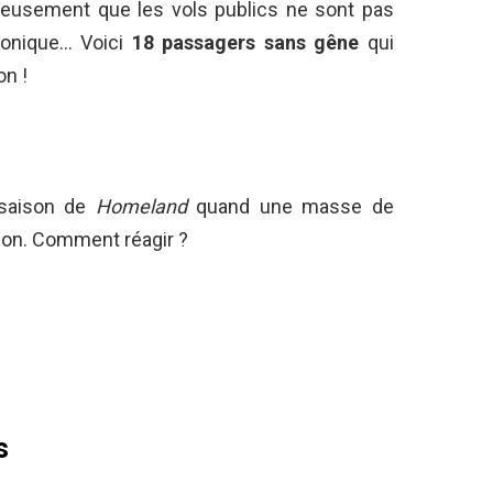
ureusement que les vols publics ne sont pas
honique… Voici
18
passagers sans gêne
qui
on !
 saison de
Homeland
quand une masse de
son. Comment réagir ?
s