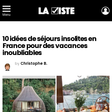
L
Menu
10 idées de séjours insolites en
France pour des vacances
inoubliables
by
Christophe B.