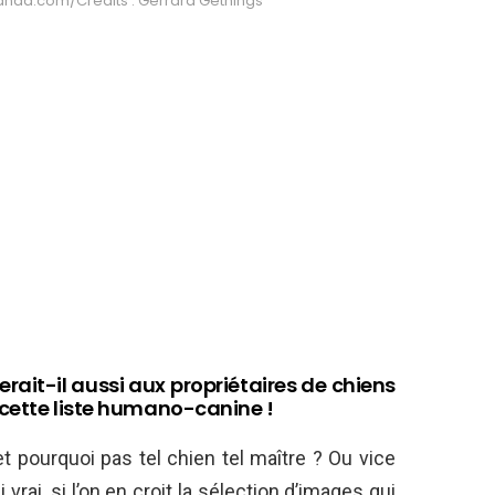
anda.com/Crédits : Gerrard Gethings
querait-il aussi aux propriétaires de chiens
r cette liste humano-canine !
le, et pourquoi pas tel chien tel maître ? Ou vice
vrai, si l’on en croit la sélection d’images qui