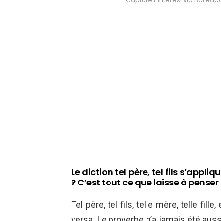
Capture Pinterest via Boredp
Le diction tel père, tel fils s’appli
? C’est tout ce que laisse à pense
Tel père, tel fils, telle mère, telle fil
versa. Le proverbe n’a jamais été aussi 