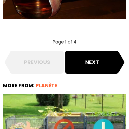
Page 1 of 4
PREVIOUS
NEXT
MORE FROM:
PLANÈTE