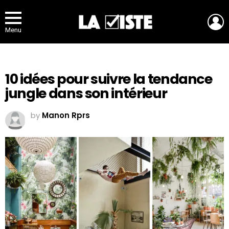
L
Menu
10 idées pour suivre la tendance
jungle dans son intérieur
by
Manon Rprs