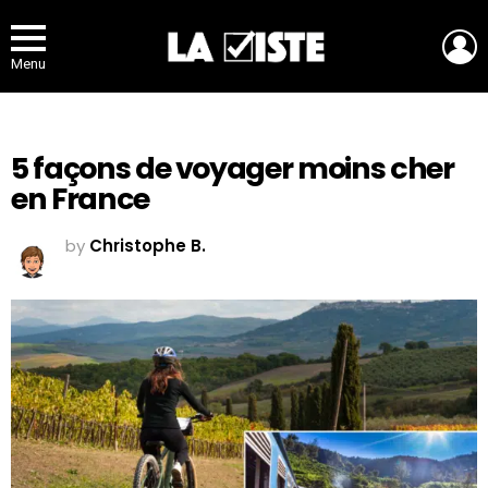
L
Menu
5 façons de voyager moins cher
en France
by
Christophe B.