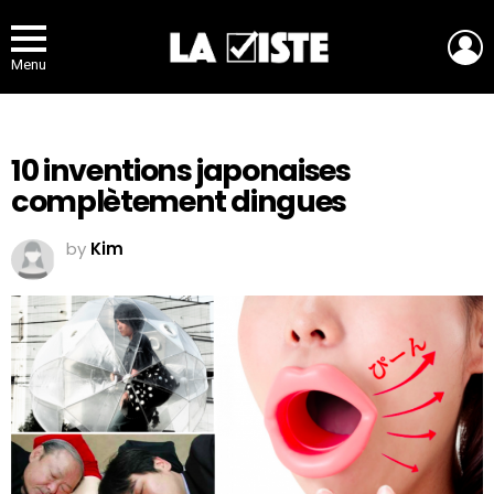
L
Menu
10 inventions japonaises
complètement dingues
by
Kim