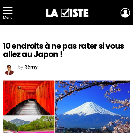
L
Menu
10 endroits à ne pas rater si vous
allez au Japon !
by
Rémy