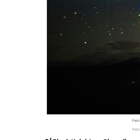
hes
hes