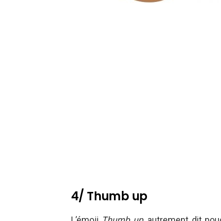
4/ Thumb up
L’émoji
Thumb up
, autrement dit pouc