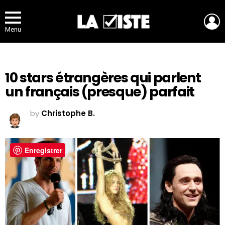
L
Menu
10 stars étrangères qui parlent
un français (presque) parfait
by
Christophe B.
Enregistrer