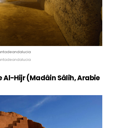
juntadeandalucia
juntadeandalucia
e Al-Hijr (Mad
â
in S
â
lih, Arabie