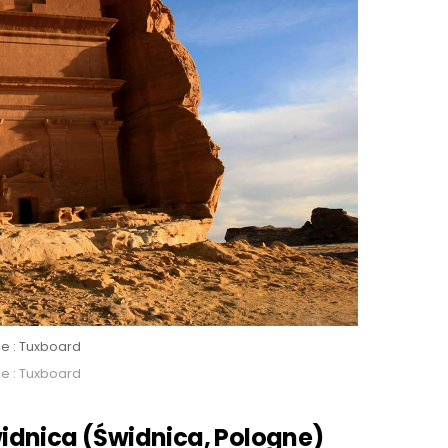
e : Tuxboard
e : Tuxboard
idnica (
Ś
widnica, Pologne)