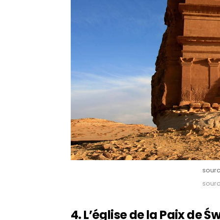
sourc
sourc
4. L’église de la Paix de
Ś
w