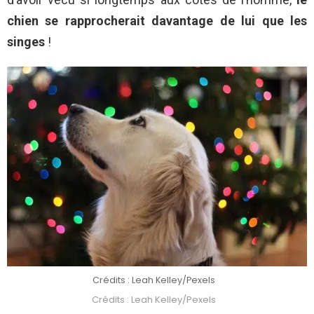
chien se rapprocherait davantage de lui que les
singes
!
Crédits : Leah Kelley/Pexels
Crédits : Leah Kelley/Pexels