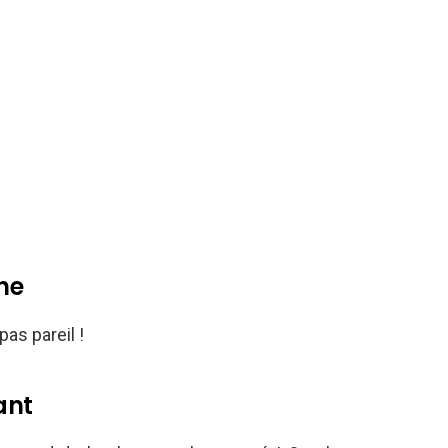
ne
as pareil !
ant