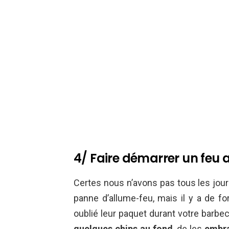
4/ Faire démarrer un feu 
Certes nous n’avons pas tous les jou
panne d’allume-feu, mais il y a de f
oublié leur paquet durant votre barb
quelques chips au fond
, de les
embr