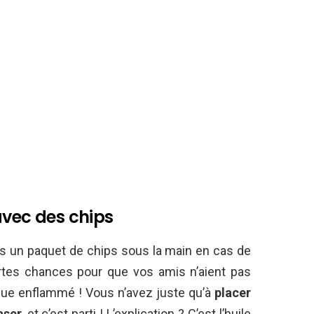
avec des chips
rs un paquet de chips sous la main en cas de
ortes chances pour que vos amis n’aient pas
ecue enflammé ! Vous n’avez juste qu’à
placer
aser
, et c’est parti ! L’explication ? C’est l’huile