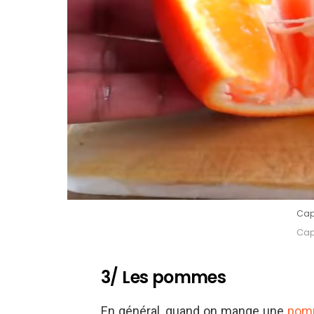
Cap
Cap
3/ Les pommes
En général, quand on mange une
pom