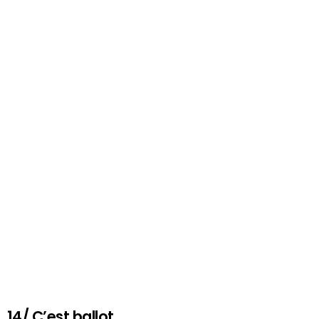
14/ C’est ballot…