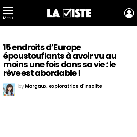
L
Menu
15 endroits d’Europe
époustouflants à avoir vu au
moins une fois dans sa vie : le
rêve est abordable !
by
Margaux, exploratrice d'insolite