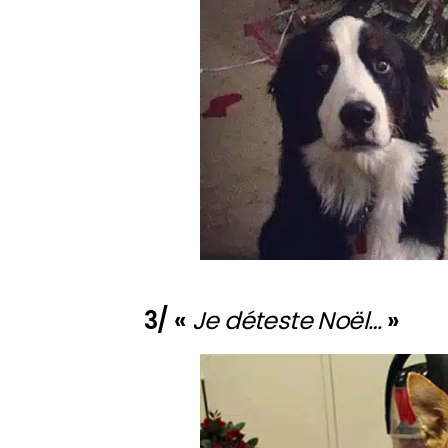
3/ «
Je déteste Noël…
»