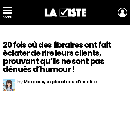
L
Menu
20 fois où des libraires ont fait
éclater de rire leurs clients,
prouvant qu’ils ne sont pas
dénués d’humour !
by
Margaux, exploratrice d'insolite