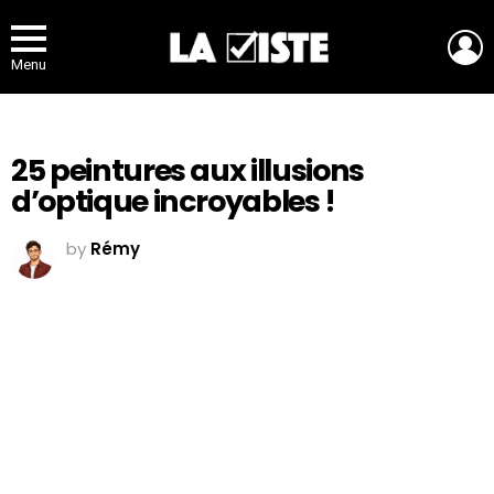
L
Menu
25 peintures aux illusions
d’optique incroyables !
by
Rémy